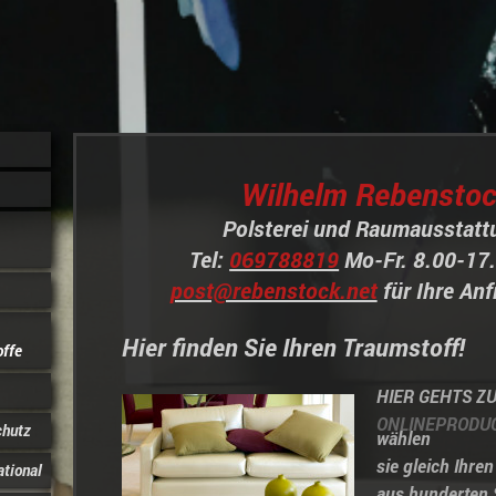
Wilhelm Rebensto
Polsterei und Raumausstat
Tel:
069788819
Mo-Fr. 8.00-17.
post@rebenstock.net
für Ihre Anf
Hier finden Sie Ihren Traumstoff!
offe
HIER GEHTS Z
ONLINEPRODU
chutz
wählen
sie gleich Ihre
ational
aus hunderten 