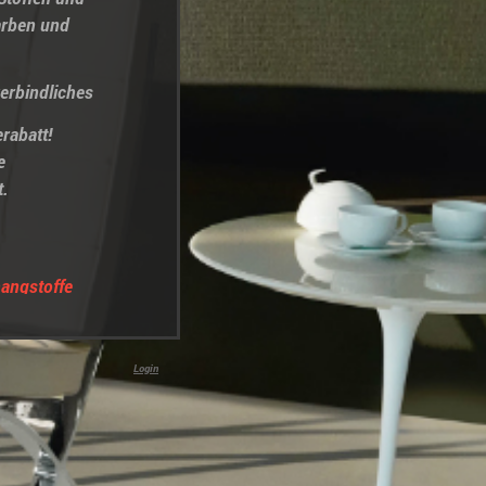
arben und
verbindliches
rabatt!
e
at.
angstoffe
Login