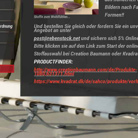
Bildern nach F
Formen!!
Stoffe zum Wohlfühlen...
Und bestellen Sie gleich oder fordern Sie ein un
rdnung
Angebot an unter
post@rebenstock.net
und sichern sich 5% Online
Bitte klicken sie auf den Link zum Start der onlin
Stoffauswahl bei Creation Baumann oder Kvadr
PRODUCTFINDER:
http://www.creationbaumann.com/de/Produkte-
1080,631371.html
https://www.kvadrat.dk/de/sahco/produkte/vorh
nneneinrichtungen e.K.