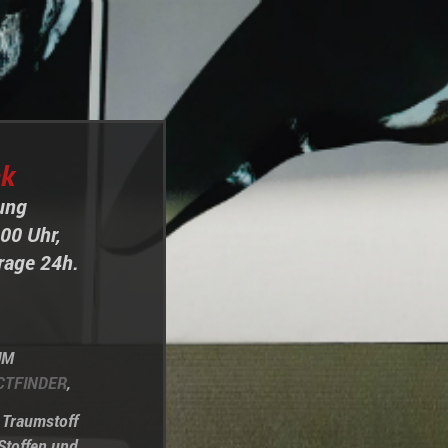
ck
tung
00 Uhr,
rage 24h.
UM
CTFINDER
,
n Traumstoff
Stoffen und