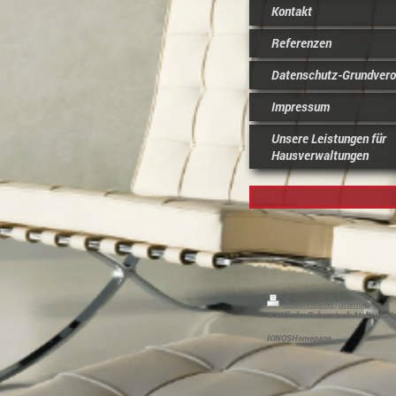
Kontakt
Referenzen
Datenschutz-Grundvero
Impressum
Unsere Leistungen für
Hausverwaltungen
Druckversion
|
Sitemap
© Wilhelm Rebenstock Atelier für I
IONOSHomepage